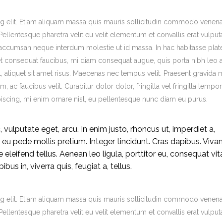
g elit. Etiam aliquam massa quis mauris sollicitudin commodo venena
ellentesque pharetra velit eu velit elementum et convallis erat vulputa
is accumsan neque interdum molestie ut id massa. In hac habitasse plat
eget consequat faucibus, mi diam consequat augue, quis porta nibh leo 
 aliquet sit amet risus. Maecenas nec tempus velit. Praesent gravida m
, ac faucibus velit. Curabitur dolor dolor, fringilla vel fringilla tempor
adipiscing, mi enim ornare nisl, eu pellentesque nunc diam eu purus.
, vulputate eget, arcu. In enim justo, rhoncus ut, imperdiet a,
s eu pede mollis pretium. Integer tincidunt. Cras dapibus. Viv
leifend tellus. Aenean leo ligula, porttitor eu, consequat vit
us in, viverra quis, feugiat a, tellus.
g elit. Etiam aliquam massa quis mauris sollicitudin commodo venena
ellentesque pharetra velit eu velit elementum et convallis erat vulputa