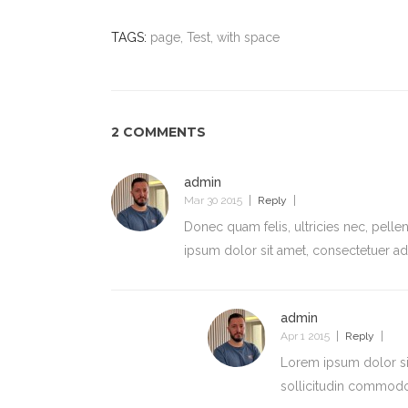
TAGS:
page, Test, with space
2 COMMENTS
admin
Mar 30 2015
Reply
Donec quam felis, ultricies nec, pell
ipsum dolor sit amet, consectetuer a
admin
Apr 1 2015
Reply
Lorem ipsum dolor sit
sollicitudin commod