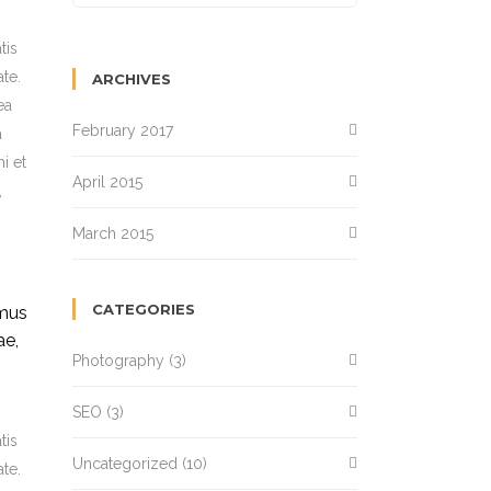
tis
te.
ARCHIVES
ea
February 2017
a
i et
April 2015
,
March 2015
CATEGORIES
amus
ae,
Photography
(3)
SEO
(3)
tis
Uncategorized
(10)
te.