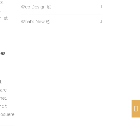
ea
Web Design
(5)
a
i et
What's New
(5)
,
ces
t.
nare
met,
ndit
 posuere