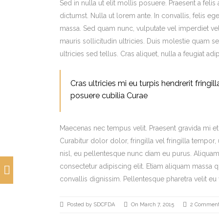
Sed in nulla ut elit mollis posuere. Praesent a fel
dictumst. Nulla ut lorem ante. In convallis, felis 
massa. Sed quam nunc, vulputate vel imperdiet vel,
mauris sollicitudin ultricies. Duis molestie quam sem
ultricies sed tellus. Cras aliquet, nulla a feugiat 
Cras ultricies mi eu turpis hendrerit fringi
posuere cubilia Curae
Maecenas nec tempus velit. Praesent gravida mi et m
Curabitur dolor dolor, fringilla vel fringilla tempor,
nisl, eu pellentesque nunc diam eu purus. Aliquam
consectetur adipiscing elit. Etiam aliquam massa
convallis dignissim. Pellentesque pharetra velit eu 
Posted by SDCFDA
On March 7, 2015
2 Commen