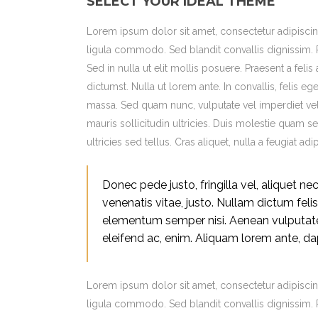
SELECT YOUR IDEAL THEME
Lorem ipsum dolor sit amet, consectetur adipiscin
ligula commodo. Sed blandit convallis dignissim. P
Sed in nulla ut elit mollis posuere. Praesent a fel
dictumst. Nulla ut lorem ante. In convallis, felis 
massa. Sed quam nunc, vulputate vel imperdiet vel,
mauris sollicitudin ultricies. Duis molestie quam sem
ultricies sed tellus. Cras aliquet, nulla a feugiat 
Donec pede justo, fringilla vel, aliquet nec
venenatis vitae, justo. Nullam dictum feli
elementum semper nisi. Aenean vulputate e
eleifend ac, enim. Aliquam lorem ante, dapib
Lorem ipsum dolor sit amet, consectetur adipiscin
ligula commodo. Sed blandit convallis dignissim. P