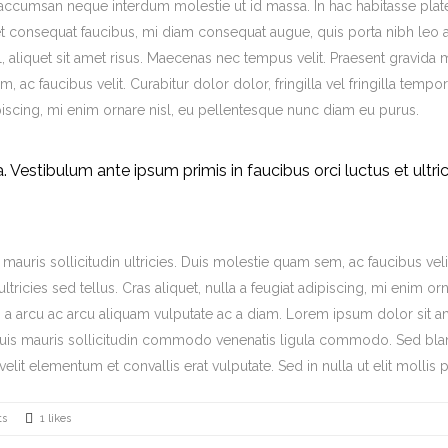
is accumsan neque interdum molestie ut id massa. In hac habitasse plat
eget consequat faucibus, mi diam consequat augue, quis porta nibh leo 
 aliquet sit amet risus. Maecenas nec tempus velit. Praesent gravida m
, ac faucibus velit. Curabitur dolor dolor, fringilla vel fringilla tempor
adipiscing, mi enim ornare nisl, eu pellentesque nunc diam eu purus.
lla. Vestibulum ante ipsum primis in faucibus orci luctus et ultri
auris sollicitudin ultricies. Duis molestie quam sem, ac faucibus veli
 ultricies sed tellus. Cras aliquet, nulla a feugiat adipiscing, mi enim or
 a arcu ac arcu aliquam vulputate ac a diam. Lorem ipsum dolor sit a
 quis mauris sollicitudin commodo venenatis ligula commodo. Sed bla
velit elementum et convallis erat vulputate. Sed in nulla ut elit mollis
ts
1 likes